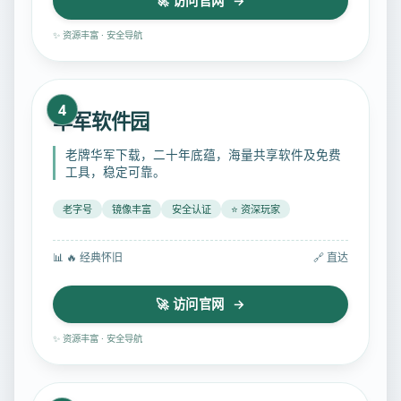
🚀 访问官网 →
✨ 资源丰富 · 安全导航
4
华军软件园
老牌华军下载，二十年底蕴，海量共享软件及免费
工具，稳定可靠。
老字号
镜像丰富
安全认证
⭐ 资深玩家
📊
🔥 经典怀旧
🔗 直达
🚀 访问官网 →
✨ 资源丰富 · 安全导航