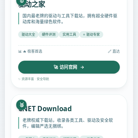
🥇
驱动之家
国内最老牌的驱动与工具下载站，拥有超全硬件驱
动库和海量绿色软件。
驱动大全
硬件评测
实用工具
⭐ 驱动专家
📊
🔥 极客首选
🔗 直达
🚀 访问官网 →
✨ 资源丰富 · 安全导航
🥈
CNET Download
老牌权威下载站，收录各类工具、驱动及安全软
件，编辑严选无捆绑。