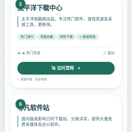
5
太平洋下载中心
太平洋电脑网出品，专注热门软件、游戏资源及系
统工具，更新快。
热门排行
专题合集
绿色下载
⭐ 极速体验
📊
🔥 热门优选
🔗 直达
🚀 访问官网 →
✨ 资源丰富 · 安全导航
6
非凡软件站
国内极具影响力的下载站，分类详实，提供大量免
费多媒体及办公软件。