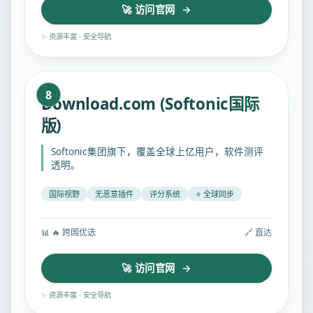
🚀 访问官网 →
✨ 资源丰富 · 安全导航
8
Download.com (Softonic国际
版)
Softonic集团旗下，覆盖全球上亿用户，软件测评
透明。
国际视野
无恶意插件
评分系统
⭐ 全球同步
📊
🔥 跨国优选
🔗 直达
🚀 访问官网 →
✨ 资源丰富 · 安全导航