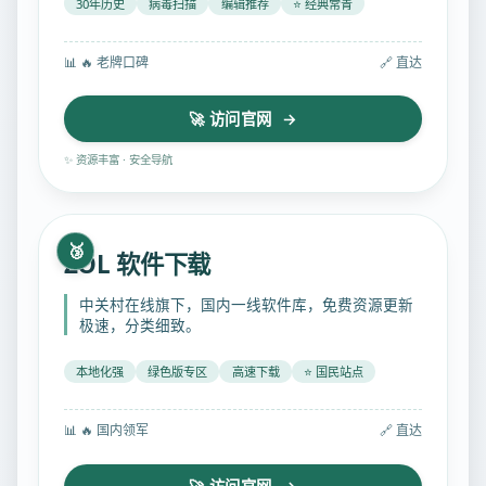
30年历史
病毒扫描
编辑推荐
⭐ 经典常青
📊
🔥 老牌口碑
🔗 直达
🚀 访问官网 →
✨ 资源丰富 · 安全导航
🥉
ZOL 软件下载
中关村在线旗下，国内一线软件库，免费资源更新
极速，分类细致。
本地化强
绿色版专区
高速下载
⭐ 国民站点
📊
🔥 国内领军
🔗 直达