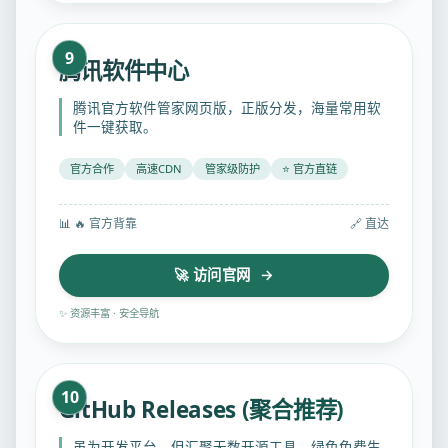
9
腾讯软件中心
腾讯官方软件管家网页版，正版分发，海量常用软
件一键获取。
官方合作
高速CDN
管家级防护
⭐ 官方直链
📊
🔥 官方背靠
🔗 直达
🚀 访问官网 →
✨ 资源丰富 · 安全导航
10
GitHub Releases (聚合推荐)
虽为开发平台，但汇聚无数开源工具、绿色免费生