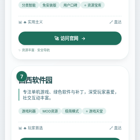
分类智能
免安装版
用户口碑
⭐ 资源宝库
📊
🔥 实用主义
🔗 直达
🚀 访问官网 →
✨ 资源丰富 · 安全导航
7
西西软件园
专注单机游戏、绿色软件与补丁，深受玩家喜爱，
社交互动丰富。
游戏利器
MOD资源
极简模式
⭐ 游戏天堂
📊
🔥 玩家首选
🔗 直达